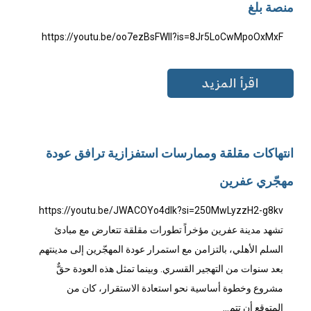
منصة بلغ
https://youtu.be/oo7ezBsFWlI?is=8Jr5LoCwMpoOxMxF
اقرأ المزيد
انتهاكات مقلقة وممارسات استفزازية ترافق عودة
مهجّري عفرين
https://youtu.be/JWACOYo4dIk?si=250MwLyzzH2-g8kv
تشهد مدينة عفرين مؤخراً تطورات مقلقة تتعارض مع مبادئ
السلم الأهلي، بالتزامن مع استمرار عودة المهجّرين إلى مدينتهم
بعد سنوات من التهجير القسري. وبينما تمثل هذه العودة حقٌّ
مشروع وخطوة أساسية نحو استعادة الاستقرار، كان من
المتوقع أن تتم...