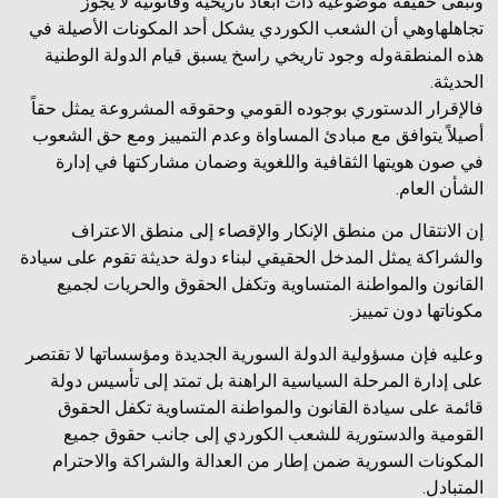
وتبقى حقيقة موضوعية ذات أبعاد تاريخية وقانونية لا يجوز
تجاهلهاوهي أن الشعب الكوردي يشكل أحد المكونات الأصيلة في
هذه المنطقةوله وجود تاريخي راسخ يسبق قيام الدولة الوطنية
الحديثة.
فالإقرار الدستوري بوجوده القومي وحقوقه المشروعة يمثل حقاً
أصيلاً يتوافق مع مبادئ المساواة وعدم التمييز ومع حق الشعوب
في صون هويتها الثقافية واللغوية وضمان مشاركتها في إدارة
الشأن العام.
إن الانتقال من منطق الإنكار والإقصاء إلى منطق الاعتراف
والشراكة يمثل المدخل الحقيقي لبناء دولة حديثة تقوم على سيادة
القانون والمواطنة المتساوية وتكفل الحقوق والحريات لجميع
مكوناتها دون تمييز.
وعليه فإن مسؤولية الدولة السورية الجديدة ومؤسساتها لا تقتصر
على إدارة المرحلة السياسية الراهنة بل تمتد إلى تأسيس دولة
قائمة على سيادة القانون والمواطنة المتساوية تكفل الحقوق
القومية والدستورية للشعب الكوردي إلى جانب حقوق جميع
المكونات السورية ضمن إطار من العدالة والشراكة والاحترام
المتبادل.