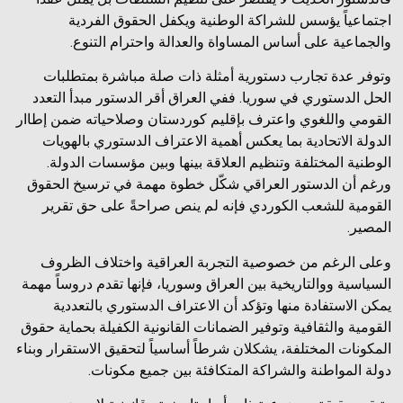
اجتماعياً يؤسس للشراكة الوطنية ويكفل الحقوق الفردية
والجماعية على أساس المساواة والعدالة واحترام التنوع.
وتوفر عدة تجارب دستورية أمثلة ذات صلة مباشرة بمتطلبات
الحل الدستوري في سوريا. ففي العراق أقر الدستور مبدأ التعدد
القومي واللغوي واعترف بإقليم كوردستان وصلاحياته ضمن إطاار
الدولة الاتحادية بما يعكس أهمية الاعتراف الدستوري بالهويات
الوطنية المختلفة وتنظيم العلاقة بينها وبين مؤسسات الدولة.
ورغم أن الدستور العراقي شكّل خطوة مهمة في ترسيخ الحقوق
القومية للشعب الكوردي فإنه لم ينص صراحةً على حق تقرير
المصير.
وعلى الرغم من خصوصية التجربة العراقية واختلاف الظروف
السياسية ووالتاريخية بين العراق وسوريا، فإنها تقدم دروساً مهمة
يمكن الاستفادة منها وتؤكد أن الاعتراف الدستوري بالتعددية
القومية والثقافية وتوفير الضمانات القانونية الكفيلة بحماية حقوق
المكونات المختلفة، يشكلان شرطاً أساسياً لتحقيق الاستقرار وبناء
دولة المواطنة والشراكة المتكافئة بين جميع مكونات.