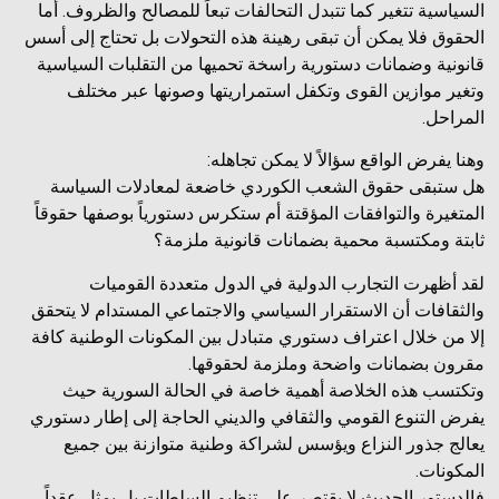
السياسية تتغير كما تتبدل التحالفات تبعاً للمصالح والظروف. أما
الحقوق فلا يمكن أن تبقى رهينة هذه التحولات بل تحتاج إلى أسس
قانونية وضمانات دستورية راسخة تحميها من التقلبات السياسية
وتغير موازين القوى وتكفل استمراريتها وصونها عبر مختلف
المراحل.
وهنا يفرض الواقع سؤالاً لا يمكن تجاهله:
هل ستبقى حقوق الشعب الكوردي خاضعة لمعادلات السياسة
المتغيرة والتوافقات المؤقتة أم ستكرس دستورياً بوصفها حقوقاً
ثابتة ومكتسبة محمية بضمانات قانونية ملزمة؟
لقد أظهرت التجارب الدولية في الدول متعددة القوميات
والثقافات أن الاستقرار السياسي والاجتماعي المستدام لا يتحقق
إلا من خلال اعتراف دستوري متبادل بين المكونات الوطنية كافة
مقرون بضمانات واضحة وملزمة لحقوقها.
وتكتسب هذه الخلاصة أهمية خاصة في الحالة السورية حيث
يفرض التنوع القومي والثقافي والديني الحاجة إلى إطار دستوري
يعالج جذور النزاع ويؤسس لشراكة وطنية متوازنة بين جميع
المكونات.
فالدستور الحديث لا يقتصر على تنظيم السلطات بل يمثل عقداً