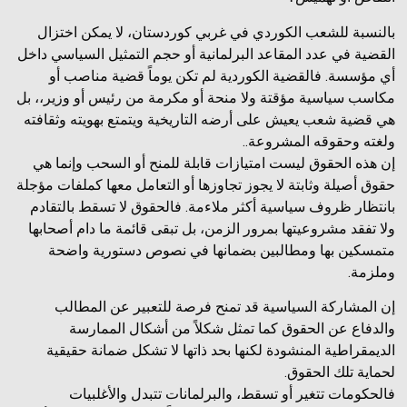
بالنسبة للشعب الكوردي في غربي كوردستان، لا يمكن اختزال
القضية في عدد المقاعد البرلمانية أو حجم التمثيل السياسي داخل
أي مؤسسة. فالقضية الكوردية لم تكن يوماً قضية مناصب أو
مكاسب سياسية مؤقتة ولا منحة أو مكرمة من رئيس أو وزير،، بل
هي قضية شعب يعيش على أرضه التاريخية ويتمتع بهويته وثقافته
ولغته وحقوقه المشروعة..
إن هذه الحقوق ليست امتيازات قابلة للمنح أو السحب وإنما هي
حقوق أصيلة وثابتة لا يجوز تجاوزها أو التعامل معها كملفات مؤجلة
بانتظار ظروف سياسية أكثر ملاءمة. فالحقوق لا تسقط بالتقادم
ولا تفقد مشروعيتها بمرور الزمن، بل تبقى قائمة ما دام أصحابها
متمسكين بها ومطالبين بضمانها في نصوص دستورية واضحة
وملزمة.
إن المشاركة السياسية قد تمنح فرصة للتعبير عن المطالب
والدفاع عن الحقوق كما تمثل شكلاً من أشكال الممارسة
الديمقراطية المنشودة لكنها بحد ذاتها لا تشكل ضمانة حقيقية
لحماية تلك الحقوق.
فالحكومات تتغير أو تسقط، والبرلمانات تتبدل والأغلبيات