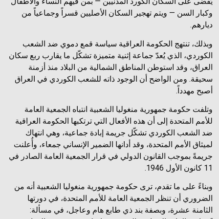
يُقضى على السكان الكورد المدنيين — بمن فيهم النساء والأطفال
وكبار السن — ويتم تهجير السكان الأصليين قسراً وجماعياً من
ديارهم.
وبذلك، تنتهج الحكومة العراقية سياسة قمع دموي ضد الشعب
الكوردي، الذي يُعدّ جماعة إثنية متميزة تشكّل ما يقارب ربع سكان
العراق، وقد استوطن المناطق الشمالية من البلاد منذ أزمنة
سحيقة. ومن الواضح أن الوجود ذاته للشعب الكوردي في العراق
أصبح مهدداً.
وتلفت حكومة جمهورية منغوليا الشعبية انتباه الجمعية العامة
للأمم المتحدة إلى أن هذه الأفعال التي ترتكبها الحكومة العراقية
ضد الشعب الكوردي تشكّل جريمة إبادة جماعية، وهي انتهاك
لميثاق الأمم المتحدة، وقد أدانها الضمير الإنساني جمعاء، وأُعلنت
جريمةً بموجب القانون الدولي في قرار الجمعية العامة الصادر في
11 كانون الأول 1946.
وبناءً على ما تقدم، ترى حكومة جمهورية منغوليا الشعبية أنه من
الضروري أن تنظر الجمعية العامة للأمم المتحدة، في دورتها
الثامنة عشرة، وبصفة بند ذي طابع هام وعاجل، في مسألة: