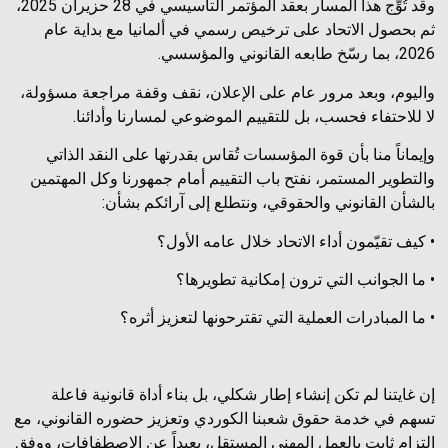
وقد تُوِّج هذا المسار بعقد المؤتمر التأسيسي في 28 حزيران 2025،
ثم بحصول الاتحاد على ترخيص رسمي في ألمانيا مع بداية عام
2026، بما رسّخ طابعه القانوني والمؤسسي.
واليوم، وبعد مرور عام على الإعلان، نقف وقفة مراجعة مسؤولة،
لا للاحتفاء فحسب، بل للتقييم الموضوعي لمسارنا وأدائنا.
وإيماناً منا بأن قوة المؤسسات تُقاس بقدرتها على النقد الذاتي
والتطوير المستمر، نفتح باب التقييم أمام جمهورنا وكل المهتمين
بالشأن القانوني والحقوقي، ونتطلع إلى آرائكم بشأن:
• كيف تقيّمون أداء الاتحاد خلال عامه الأول؟
• ما الجوانب التي ترون إمكانية تطويرها؟
• ما المبادرات العملية التي تقترحونها لتعزيز أثره؟
إن غايتنا لم تكن إنشاء إطار شكلي، بل بناء أداة قانونية فاعلة
تسهم في خدمة حقوق شعبنا الكوردي وتعزيز حضوره القانوني، مع
التزام ثابت بالعمل المهني المستقل، بعيداً عن الاصطفافات، ووفق