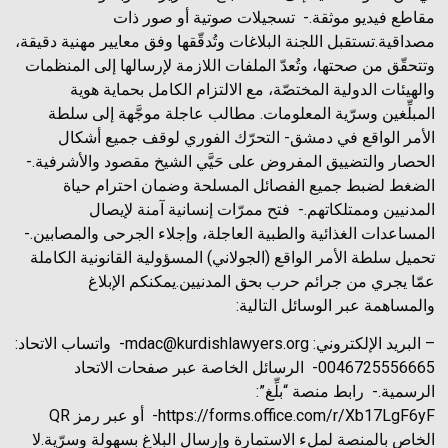
مقاطع فيديو موثقة.- ⁠ تسجيلات صوتية أو صور ذات
مصداقية.تستقبل اللجنة البلاغات وتُدقّقها وفق معايير مهنية دقيقة،
وتتحقّق من صحتها، وتُعدّ الملفات اللازمة لإرسالها إلى المنظمات
والهيئات الدولية المختصّة، مع الالتزام الكامل بحماية هوية
المبلِّغين وسرّية المعلومات. مطالب عاجلة موجَّهة إلى سلطة
الأمر الواقع في دمشق- التحرّك الفوري لوقف جميع أشكال
الحصار والتضييق المفروض على حَيَّي الشيخ مقصود والأشرفية.- ⁠
الضغط لضبط جميع الفصائل المسلحة وضمان احترام حياة
المدنيين وممتلكاتهم.- ⁠ فتح ممرّات إنسانية آمنة لإيصال
المساعدات الغذائية والطبية العاجلة، وإجلاء الجرحى والمصابين.-
⁠تحميل سلطة الأمر الواقع (الجولاني) المسؤولية القانونية الكاملة
عمّا يجري من جرائم حرب بحق المدنيين.يمكنكم الإبلاغ
والمساهمة عبر الوسائل التالية:
– البريد الإلكتروني: mdac@kurdishlawyers.org- ⁠ واتساب الاتحاد:
0046725556665- ⁠ الرسائل الخاصة عبر صفحات الاتحاد
الرسمية.- ⁠ رابط منصة “بلِّغ”:
https://forms.office.com/r/Xb17LgF6yF- ⁠ أو عبر رمز QR
الخاص بالمنصة لملء الاستمارة وإرسال البلاغ بسهولة وسرّية.لا