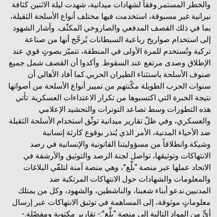
والخطر المستمر.وفقاً لشهادات ميدانية، شهدت ليلة الاثنين كثافة
نيرانية غير مسبوقة، استخدمت فيها مختلف أنواع الأسلحة الثقيلة،
بما في ذلك القصف المدفعي والصاروخي المكثّف. وأشار الشهود
إلى استخدام صواريخ رباعية السبطانات يُرجَّح أنها من صناعة
تركية وتُستخدم للمرة الأولى في المنطقة، تتميّز بصوتٍ قوي عند
الإطلاق وصدى مرتفع عند السقوط. وأكدوا أن القصف شمل جميع
صنوف الأسلحة باستثناء الطيران الحربي.كما أفاد الأهالي أن
سنوات الحرب الطويلة مكّنتهم من تمييز أنواع الأسلحة من أصواتها
نتيجة الخبرة التي اكتسبوها من تكرار الاعتداءات العسكرية. تأتي
هذه التطورات وسط تصاعد التوترات والتحشيد الإعلامي
والعسكري، وفي ظلّ تقارير ميدانية توثّق استخدام الأسلحة الثقيلة
ضد الأحياء المدنية، الأمر الذي يُنذر بوقوع كارثة إنسانية
وشيكة.وانطلاقاً من مسؤوليتنا القانونية والإنسانية في رصد
الانتهاكات وتوثيقها، تواصل لجنة الرصد والتوثيق والأرشفة في
الاتحاد عملها عبر منصة “بلِّغ”، وهي منصة آمنة لتلقّي البلاغات
والمعلومات والشهادات حول الانتهاكات المرتكبة ضد
المدنيين.ندعو أبناء شعبنا، والناشطين، والشهود، وكل من يمتلك
معلوماتٍ موثوقة، إلى المساهمة في توثيق الانتهاكات عبر إرسال
أيٍّ من المواد التالية إلى منصة “بلِّغ”:- تقارير مكتوبة ومفصّلة.- ⁠