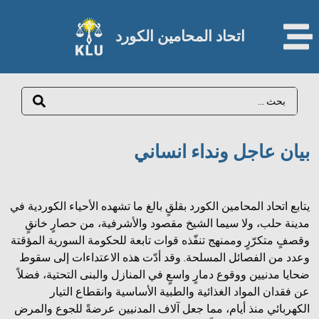
اتحاد المحامين الكورد​
بيان عاجل ونداء انساني
يتابع اتحاد المحامين الكورد بقلقٍ بالغ ما تشهده الأحياء الكوردية في
مدينة حلب، ولا سيما الشيخ مقصود والأشرفية، من حصارٍ خانقٍ
وقصفٍ متكرّرٍ وممنهج تنفّذه قوات تابعة للحكومة السورية المؤقتة
وعدد من الفصائل المسلحة. وقد أدّت هذه الاعتداءات إلى سقوط
ضحايا مدنيين ووقوع دمارٍ واسعٍ في المنازل والبنى التحتية، فضلاً
عن فقدان المواد الغذائية والطبية الأساسية وانقطاع التيار
الكهربائي منذ أيام، مما جعل آلاف المدنيين عرضةً للجوع والمرض